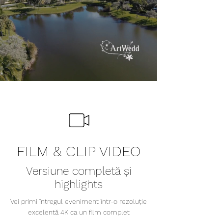
FILM & CLIP VIDEO
Versiune completă și
highlights
Vei primi întregul eveniment într-o rezoluție
excelentă 4K ca un film complet