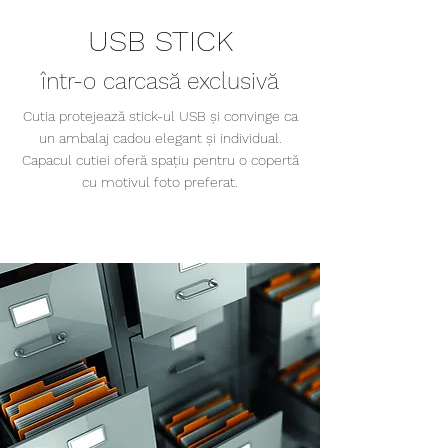
USB STICK
într-o carcasă exclusivă
Cutia protejează stick-ul USB și convinge ca
un ambalaj cadou elegant și individual.
Capacul cutiei oferă spațiu pentru o copertă
cu motivul foto preferat.